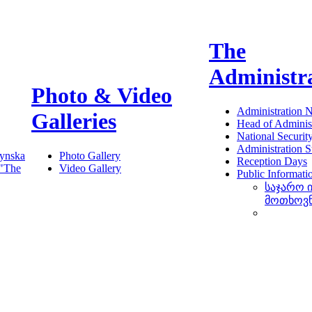
The
Administr
Photo & Video
Administration 
Galleries
Head of Administ
National Securit
Administration S
ynska
Photo Gallery
Reception Days
 "The
Video Gallery
Public Informati
საჯარო 
მოთხოვ