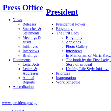
Press Office
President
News
Releases
Presidential Power
Speeches &
Biography
Statements
The First Lady
Meetings &
Biography
Visits
Activities
Initiatives
Photo Gallery
Interviews
Interviews
Briefings
In Memoriam of Maria Kacz
Documents
The book by the First Lady,
Legal Acts
Story of an Ideal
Letters &
Healthy Life Style Initiative
Addresses
Priorities
Annual
Inauguration
Reports
Work Schedule
Accreditation
www.president.gov.ge