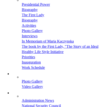
Presidential Power
Biography
The First Lady
Biography
Activities
Photo Gallery
Interviews
In Memoriam of Maria Kaczynska
The book by the First Lady, "The Story of an Ideal
Healthy Life Style Initiative
Priorities
Inauguration
Work Schedule
Photo Gallery
Video Gallery
Administration News
National Security Council