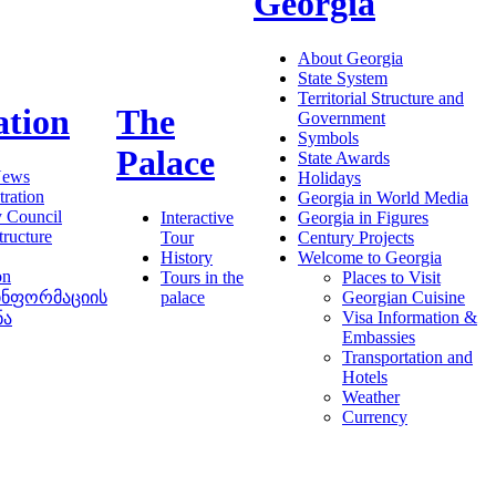
Georgia
About Georgia
State System
Territorial Structure and
ation
The
Government
Symbols
Palace
State Awards
News
Holidays
ration
Georgia in World Media
y Council
Interactive
Georgia in Figures
tructure
Tour
Century Projects
History
Welcome to Georgia
on
Tours in the
Places to Visit
ინფორმაციის
palace
Georgian Cuisine
Visa Information &
ნა
Embassies
Transportation and
Hotels
Weather
Currency